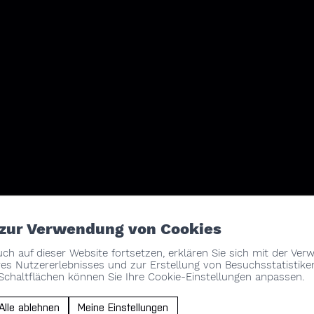
 zur Verwendung von Cookies
ch auf dieser Website fortsetzen, erklären Sie sich mit der Ve
es Nutzererlebnisses und zur Erstellung von Besuchsstatistike
chaltflächen können Sie Ihre Cookie-Einstellungen anpassen.
Alle ablehnen
Meine Einstellungen