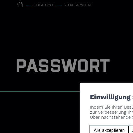
DER VERBAND
ZUGRIFF VERWEIGERT
PASSWORT
Einwilligung
Indem Sie Ihren Besu
zur Verbesserung Ihr
Über nachstehende S
Alle akzeptieren