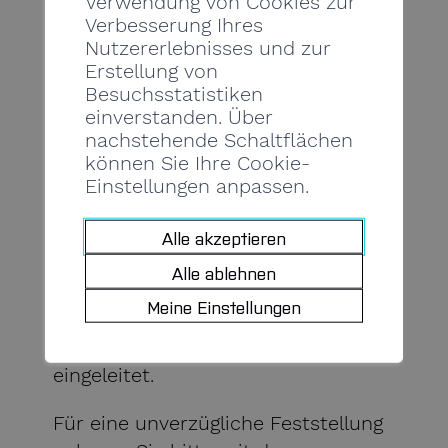
Verwendung von Cookies zur
F 027 606 74 44
Verbesserung Ihres
nathalie.reuse@admin.vs.ch
Nutzererlebnisses und zur
Erstellung von
Besuchsstatistiken
einverstanden. Über
nachstehende Schaltflächen
SCHWARZARBEIT
können Sie Ihre Cookie-
Stellen Sie verdächtige Tätigkeiten
Einstellungen anpassen.
fest und/oder zweifeln Sie daran,
dass eine Ausnahmebewilligung
Alle akzeptieren
vorliegt? Wenn Sie Ihre
Alle ablehnen
Beobachtungen
mit dem Formular
Meine Einstellungen
ad hoc
melden, wird eine
administrative Untersuchung
eingeleitet.
Für eine unverzügliche Feststellung