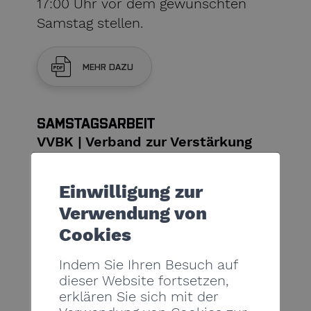
17:00 Uhr vor dem gewünschten
Samstag stellen.
MEHR DAZU
SAMSTAGSARBEIT
VVBK | Verband zur Verstärkung
der Baustellenkontrollen
Einwilligung zur
p.a. Dienststelle für
Verwendung von
Arbeitnehmerschutz und
Cookies
Arbeitsverhältnisse, Rue des Cèdres
5, 1950 Sitten
Indem Sie Ihren Besuch auf
dieser Website fortsetzen,
Nathalie Reuse, Koordinatorin
erklären Sie sich mit der
T 027 606 74 39