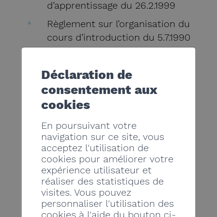
d’apprentissage du 26.2.1999
Règlement sur l’organisation du
cours d’introduction du 5.7.1990
Durée de l’apprentissage: 3 ans
Déclaration de
consentement aux
FORMATION PRATIQUE
cookies
Dans une entreprise de carrelage,
complétée par des cours
En poursuivant votre
d’introduction au Centre de
navigation sur ce site, vous
Formation Professionnelle de Sion
acceptez l'utilisation de
cookies pour améliorer votre
expérience utilisateur et
FORMATION THÉORIQUE:
réaliser des statistiques de
1 jour par semaine au CFPS
visites. Vous pouvez
personnaliser l'utilisation des
Branches :
cookies à l'aide du bouton ci-