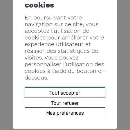
L’inscription préalable au Registre du
cookies
commerce est indispensable !
En poursuivant votre
Autres critères :
cf statuts
navigation sur ce site, vous
acceptez l'utilisation de
L’affiliation à notre organisation
cookies pour améliorer votre
professionnelle vous permet
expérience utilisateur et
d’obtenir de nombreux
réaliser des statistiques de
renseignements, prestations et
visites. Vous pouvez
avantages
, dont une protection
personnaliser l'utilisation des
cookies à l'aide du bouton ci-
juridique all inclusive auprès de la
dessous.
CAP. à partir du 1er janvier 2024.
Tout accepter
Tout refuser
FORMULAIRE_INSCRIPTION_AVEC
Mes préférences