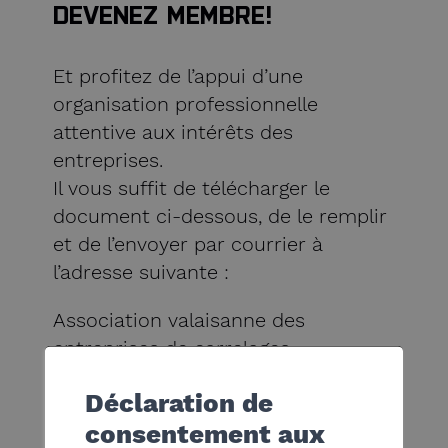
DEVENEZ MEMBRE!
Et profitez de l’appui d’une
organisation professionnelle
attentive aux intérêts des
entreprises.
Il vous suffit de télécharger le
document ci-dessous, de le remplir
et de l’envoyer par courrier à
l’adresse suivante :
Association valaisanne des
entreprises de carrelages
Rue de l’Avenir 11 – 1951 Sion
Déclaration de
Attention !
consentement aux