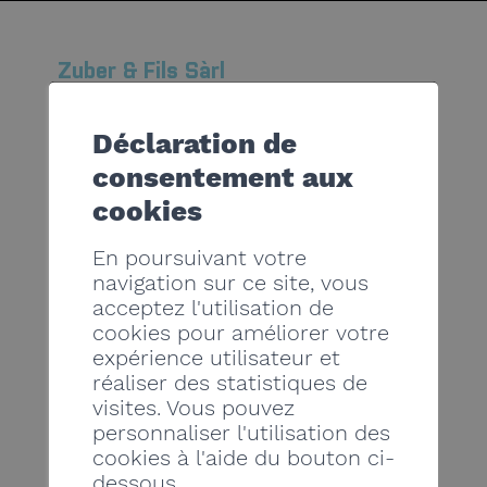
Zuber & Fils Sàrl
Rue de l'Ile Falcon 29
Déclaration de
3960 Sierre
consentement aux
cookies
078 772 91 50
En poursuivant votre
navigation sur ce site, vous
info@zubercarrelage.ch
acceptez l'utilisation de
cookies pour améliorer votre
expérience utilisateur et
réaliser des statistiques de
www.zubercarrelage.ch
visites. Vous pouvez
personnaliser l'utilisation des
cookies à l'aide du bouton ci-
dessous.